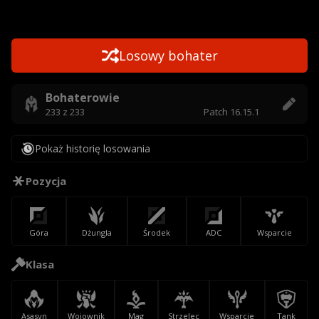
Losowy bohater
Bohaterowie
233
z
233
Patch
16.15.1
Pokaż historię losowania
Pozycja
Góra
Dżungla
Środek
ADC
Wsparcie
Klasa
Asasyn
Wojownik
Mag
Strzelec
Wsparcie
Tank