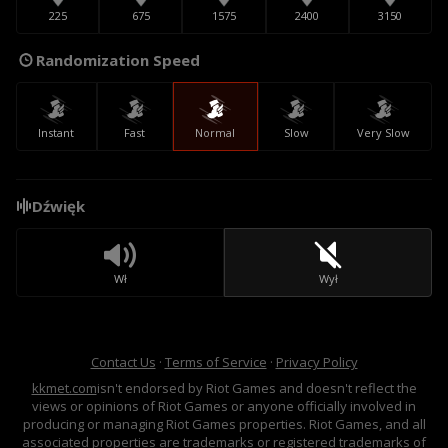
225
675
1575
2400
3150
Randomization Speed
Instant
Fast
Normal
Slow
Very Slow
Dźwięk
Wł
Wył
Contact Us
·
Terms of Service
·
Privacy Policy
kkmet.com
isn't endorsed by Riot Games and doesn't reflect the
views or opinions of Riot Games or anyone officially involved in
producing or managing Riot Games properties. Riot Games, and all
associated properties are trademarks or registered trademarks of